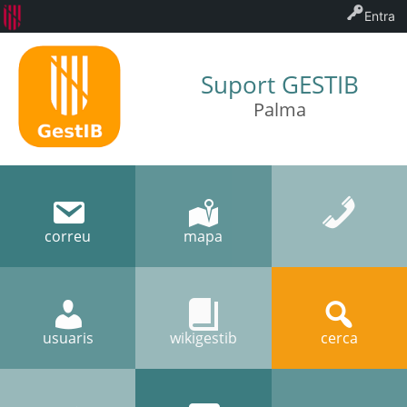
Entra
Suport GESTIB
Palma
correu
mapa
usuaris
wikigestib
cerca