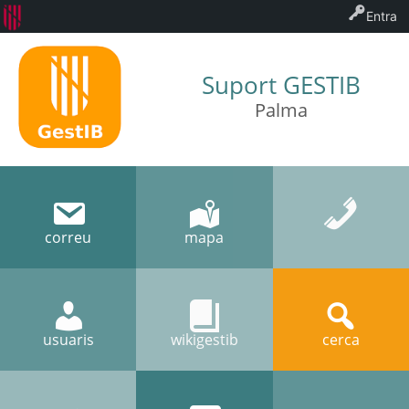
Entra
Suport GESTIB
Palma
correu
mapa
usuaris
wikigestib
cerca