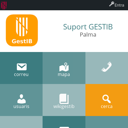
Entra
Suport GESTIB
Palma
correu
mapa
usuaris
wikigestib
cerca