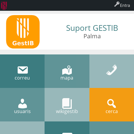
Entra
Suport GESTIB
Palma
correu
mapa
usuaris
wikigestib
cerca